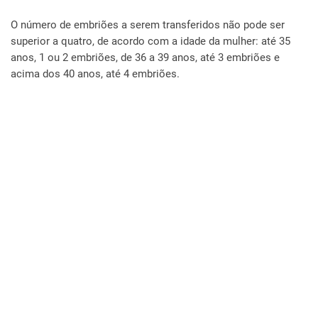
O número de embriões a serem transferidos não pode ser
superior a quatro, de acordo com a idade da mulher: até 35
anos, 1 ou 2 embriões, de 36 a 39 anos, até 3 embriões e
acima dos 40 anos, até 4 embriões.
Precisa da avaliação de
um especialista em
Reprodução Humana e
Preservação da
Fertilidade?